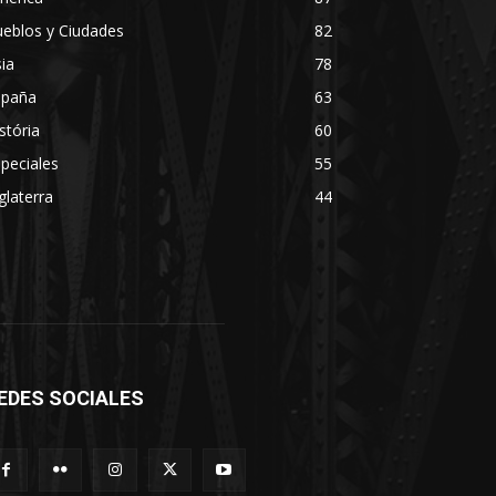
eblos y Ciudades
82
ia
78
spaña
63
stória
60
peciales
55
glaterra
44
EDES SOCIALES