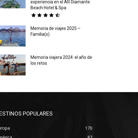
experiencia en el AR Diamante
Beach Hotel & Spa
Memoria de viajes 2025 –
Familia(s)
Memoria viajera 2024: el año de
los retos
ESTINOS POPULARES
uropa
170
mérica
87