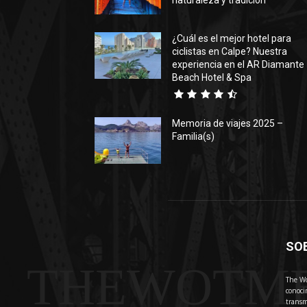
naturaleza y tradición
¿Cuál es el mejor hotel para
ciclistas en Calpe? Nuestra
experiencia en el AR Diamante
Beach Hotel & Spa
Memoria de viajes 2025 –
Familia(s)
SO
THEWOTM
The Wo
conoci
transm