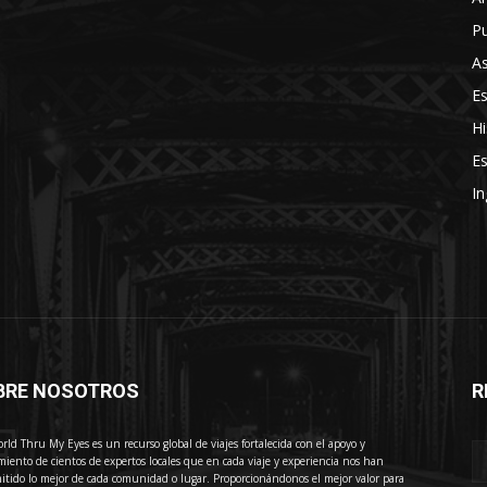
Pu
As
E
Hi
Es
In
BRE NOSOTROS
R
E
rld Thru My Eyes es un recurso global de viajes fortalecida con el apoyo y
miento de cientos de expertos locales que en cada viaje y experiencia nos han
itido lo mejor de cada comunidad o lugar. Proporcionándonos el mejor valor para