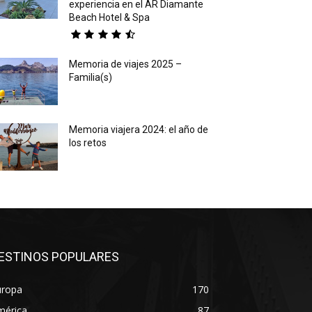
experiencia en el AR Diamante
Beach Hotel & Spa
Memoria de viajes 2025 –
Familia(s)
Memoria viajera 2024: el año de
los retos
ESTINOS POPULARES
uropa
170
mérica
87