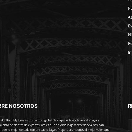
Pu
As
E
Hi
Es
In
BRE NOSOTROS
R
E
rld Thru My Eyes es un recurso global de viajes fortalecida con el apoyo y
miento de cientos de expertos locales que en cada viaje y experiencia nos han
itido lo mejor de cada comunidad o lugar. Proporcionándonos el mejor valor para