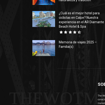
naturaleza y tradición
¿Cuál es el mejor hotel para
ciclistas en Calpe? Nuestra
experiencia en el AR Diamante
Beach Hotel & Spa
Memoria de viajes 2025 –
Familia(s)
SO
THEWOTM
The Wo
conoci
transm