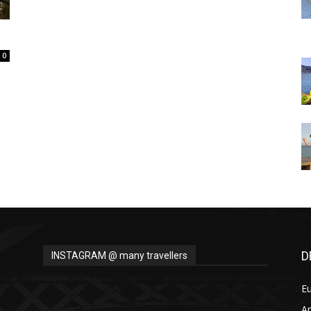
Thru
0
My
Eyes
D
INSTAGRAM @ many travellers
E
A