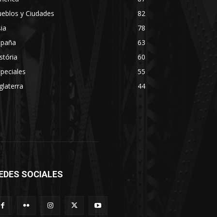
eblos y Ciudades
82
ia
78
spaña
63
stória
60
peciales
55
glaterra
44
EDES SOCIALES