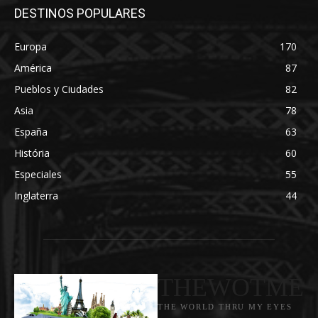
DESTINOS POPULARES
Europa
170
América
87
Pueblos y Ciudades
82
Asia
78
España
63
História
60
Especiales
55
Inglaterra
44
THEWOTME
THE WORLD THRU MY EYES