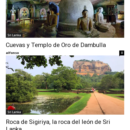
Sri Lanka
Cuevas y Templo de Oro de Dambulla
alfonso
0
Sri Lanka
Roca de Sigiriya, la roca del león de Sri
Lanka