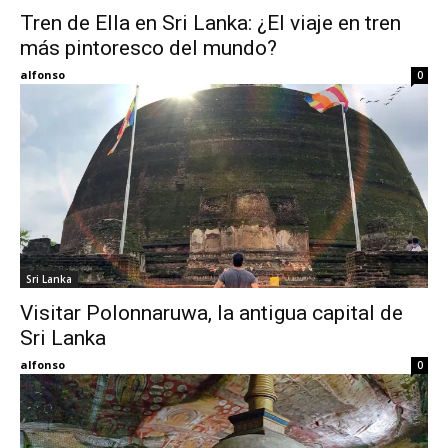
Tren de Ella en Sri Lanka: ¿El viaje en tren
más pintoresco del mundo?
Eyes
alfonso
0
Sri Lanka
Visitar Polonnaruwa, la antigua capital de
Sri Lanka
alfonso
0