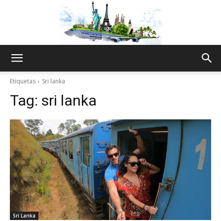
The
Etiquetas
Sri lanka
Tag:
sri lanka
World
Thru
My
Sri Lanka