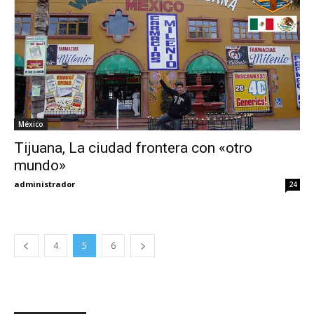
México
Tijuana, La ciudad frontera con «otro
mundo»
administrador
24
4
5
6