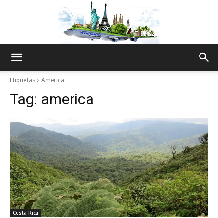
The
Etiquetas
America
Tag:
america
World
Thru
My
Costa Rica