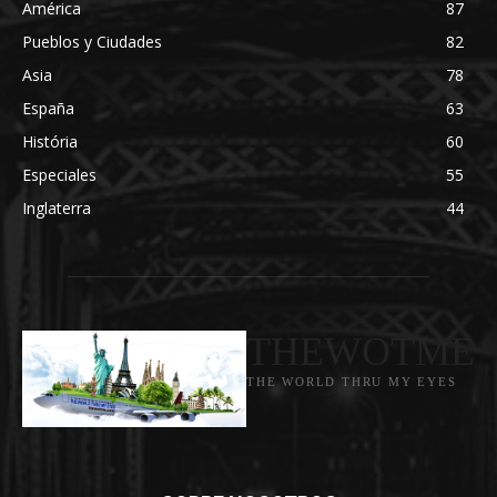
América
87
Pueblos y Ciudades
82
Asia
78
España
63
História
60
Especiales
55
Inglaterra
44
THEWOTME
THE WORLD THRU MY EYES