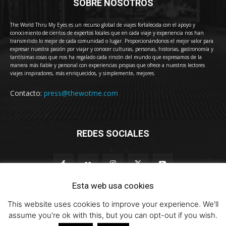
SOBRE NOSOTROS
The World Thru My Eyes es un recurso global de viajes fortalecida con el apoyo y
conocimiento de cientos de expertos locales que en cada viaje y experiencia nos han
transmitido lo mejor de cada comunidad o lugar. Proporcionándonos el mejor valor para
expresar nuestra pasión por viajar y conocer culturas, personas, historias, gastronomía y
tantísimas cosas que nos ha regalado cada rincón del mundo que expresamos de la
manera más fiable y personal con experiencias propias que ofrece a nuestros lectores
viajes inspiradores, más enriquecidos, y simplemente, mejores.
Contacto:
press@thewotme.com
REDES SOCIALES
Esta web usa cookies
This website uses cookies to improve your experience. We'll
© 2011-2023 The World Thru My Eyes - Travel Magazine (Versión 4.0)
assume you're ok with this, but you can opt-out if you wish.