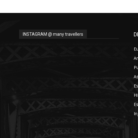
D
INSTAGRAM @ many travellers
E
A
Pu
As
E
Hi
Es
In