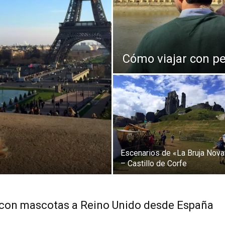
Thru
Cómo viajar con p
My
Eyes
Escenarios de «La Bruja Nova
– Castillo de Corfe
 con mascotas a Reino Unido desde España