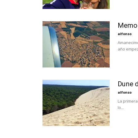
Memori
alfonso
Amanecimos
año empezó
Dune d
alfonso
La primera
lo...