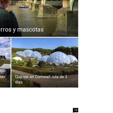
erros y mascotas
ta»
Qué ver en Cornwall: ruta de 3
días
12