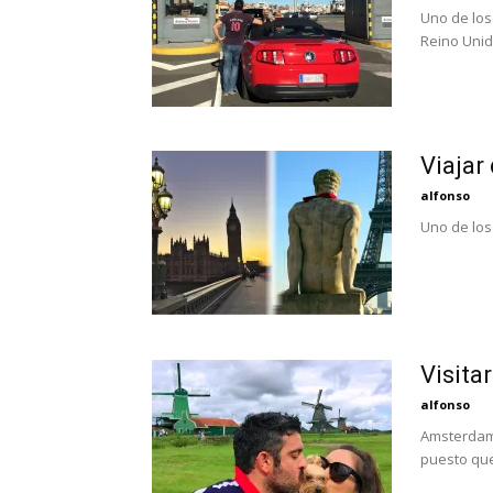
Uno de los
Reino Unido
Viajar
alfonso
Uno de los 
Visita
alfonso
Amsterdam 
puesto que