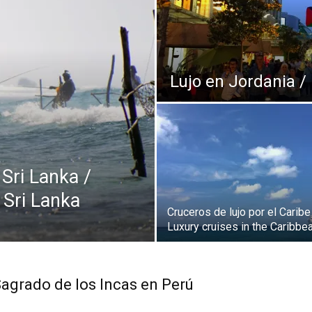
Thru
Lujo en Jordania /
My
Sri Lanka /
Eyes
 Sri Lanka
Cruceros de lujo por el Caribe
Luxury cruises in the Caribbe
Sagrado de los Incas en Perú