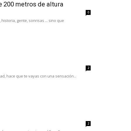
e 200 metros de altura
0
istoria, gente, sonrisas ... sino que
h
2
iad, hace que te vayas con una sensación...
2