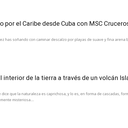
o por el Caribe desde Cuba con MSC Crucero
vez has soñando con caminar descalzo por playas de suave y fina arena blan
l interior de la tierra a través de un volcán Is
 dice que la naturaleza es caprichosa, y lo es, en forma de cascadas, fo
mente misteriosa....