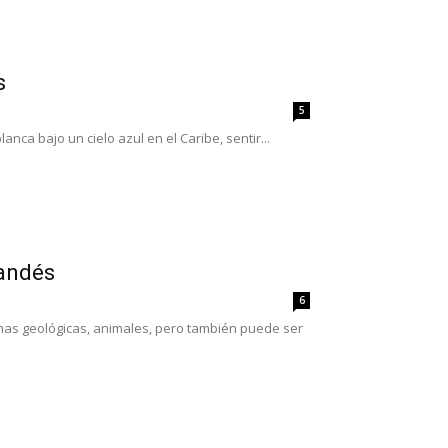
s
5
ca bajo un cielo azul en el Caribe, sentir...
landés
6
rmas geológicas, animales, pero también puede ser