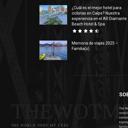
¿Cuál es el mejor hotel para
ciclistas en Calpe? Nuestra
experiencia en el AR Diamante
Beach Hotel & Spa
Memoria de viajes 2025 –
Familia(s)
SO
THEWOTM
The Wo
conoci
transm
expres
THE WORLD THRU MY EYES
tantís