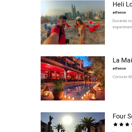
Heli L
alfonso
Durante nu
experiment
La Mai
alfonso
Conocer Ma
Four S