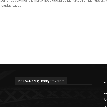
semanas volvimos a la maravillosa ciudad de Marrakech en Marruecos, y
 Ciudad cuyo...
D
INSTAGRAM @ many travellers
E
A
Pu