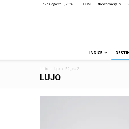
jueves, agosto 6, 2026
HOME
thewotme@TV
S
INDICE
DESTI
Inicio
lujo
Página 2
LUJO