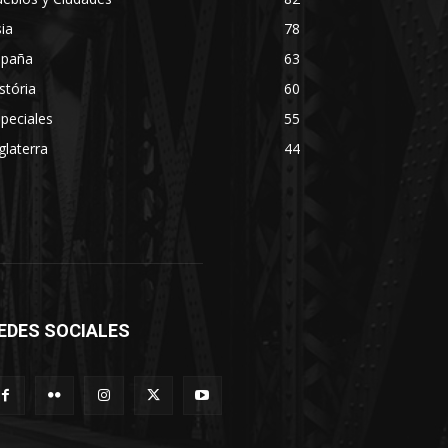
ia
78
spaña
63
stória
60
peciales
55
glaterra
44
EDES SOCIALES