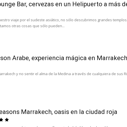
ounge Bar, cervezas en un Helipuerto a más d
estro viaje por el sudeste asiático, no sólo descubrimos grandes templos, h
amos otras cosas que sólo pueden...
son Arabe, experiencia mágica en Marrakec
rrakech y no sentir el alma de la Medina a través de cualquiera de sus R
easons Marrakech, oasis en la ciudad roja