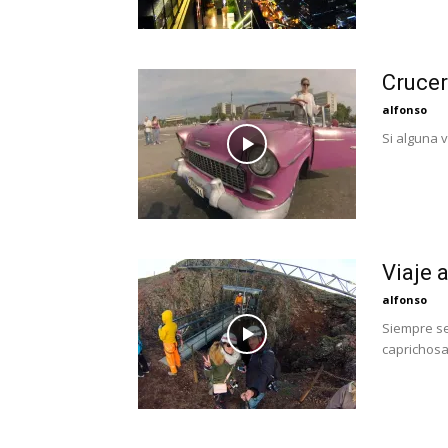
Crucer
alfonso
Si alguna 
Viaje a
alfonso
Siempre se
caprichosa