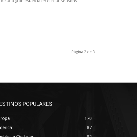
 de una gran estancia en el Four Seasons
Página 2 de 3
ESTINOS POPULARES
uropa
170
mérica
87
eblos y Ciudades
82