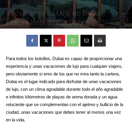
Dubai
Emiratos Arabes Unidos
English
lujo
Vacaciones de Lujo en Dubai /
Eyes
Luxury Holidays in Dubai
11 enero, 2024
1083
0
Para todos los bolsillos, Dubai es capaz de proporcionar una
experiencia y unas vacaciones de lujo para cualquier viajero,
pero obviamente si eres de los que no mira tanto la cartera,
Dubai es el lugar indicado para disfrutar de unas vacaciones
de lujo, con un clima agradable durante todo el año agradable
e infinitos kilómetros de playas de arena dorada y un agua
reluciente que se complementan con el ajetreo y bullicio de la
ciudad, unas vacaciones que debes tener al menos una vez
en la vida.