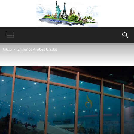
The
Inicio
Emiratos Arabes Unidos
World
Thru
My