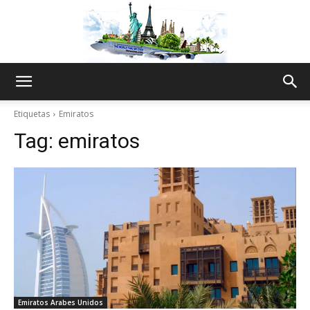
The
Etiquetas
Emiratos
Tag:
emiratos
World
Thru
My
Emiratos Arabes Unidos