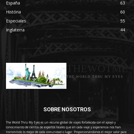
España
63
História
60
Especiales
55
Inglaterra
44
THEWOTME
THE WORLD THRU MY EYES
SOBRE NOSOTROS
The World Thru My Eyes es un recurso global de viajes fortalecida con el apoyo y
conocimiento de cientos de expertos locales que en cada viaje y experiencia nos han
transmitido lo mejor de cada comunidad o lugar. Proporcionándonos el mejor valor para