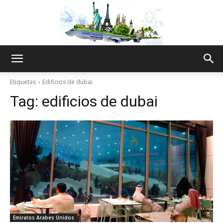
The
Etiquetas
Edificios de dubai
Tag:
edificios de dubai
World
Thru
My
Emiratos Arabes Unidos