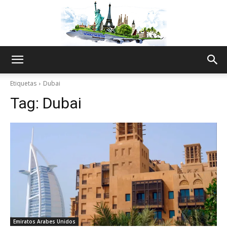
The
Etiquetas
Dubai
Tag:
Dubai
World
Thru
My
Emiratos Arabes Unidos