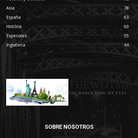
Asia
78
España
63
História
60
Especiales
55
Inglaterra
44
THEWOTME
THE WORLD THRU MY EYES
SOBRE NOSOTROS