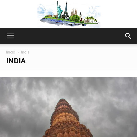
The
Inicio
India
INDIA
World
Thru
My