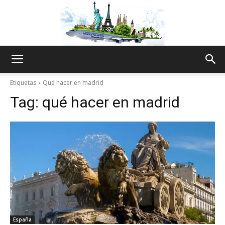
The
Etiquetas
Qué hacer en madrid
Tag:
qué hacer en madrid
World
Thru
My
España