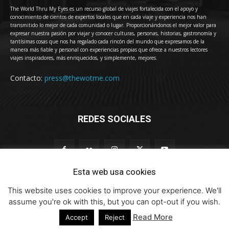
The World Thru My Eyes es un recurso global de viajes fortalecida con el apoyo y
conocimiento de cientos de expertos locales que en cada viaje y experiencia nos han
transmitido lo mejor de cada comunidad o lugar. Proporcionándonos el mejor valor para
expresar nuestra pasión por viajar y conocer culturas, personas, historias, gastronomía y
tantísimas cosas que nos ha regalado cada rincón del mundo que expresamos de la
manera más fiable y personal con experiencias propias que ofrece a nuestros lectores
viajes inspiradores, más enriquecidos, y simplemente, mejores.
Contacto:
press@thewotme.com
REDES SOCIALES
Esta web usa cookies
This website uses cookies to improve your experience. We'll
© 2011-2023 The World Thru My Eyes - Travel Magazine (Versión 4.0)
assume you're ok with this, but you can opt-out if you wish.
Read More
Accept
Reject
HOME
thewotme@TV
Sobre Nosotros
Contacto