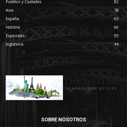
Pueblos y Ciudades
82
Asia
78
España
63
História
60
Especiales
55
Inglaterra
44
THEWOTME
THE WORLD THRU MY EYES
SOBRE NOSOTROS