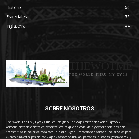
História
60
Especiales
55
Inglaterra
44
THEWOTME
THE WORLD THRU MY EYES
SOBRE NOSOTROS
The World Thru My Eyes es un recurso global de viajes fortalecida con el apoyo y
conocimiento de cientos de expertos locales que en cada viaje y experiencia nos han
transmitido lo mejor de cada comunidad o lugar. Proporcionándonos el mejor valor para
expresar nuestra pasión por viajar y conocer culturas, personas, historias, gastronomía y