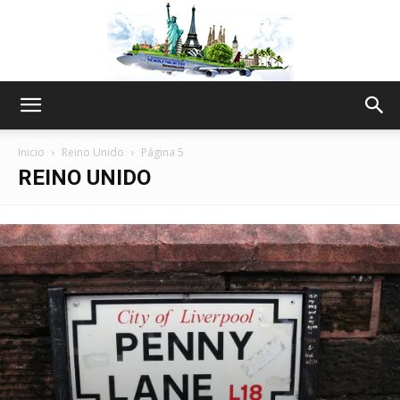
The
Inicio
Reino Unido
Página 5
REINO UNIDO
World
Thru
My