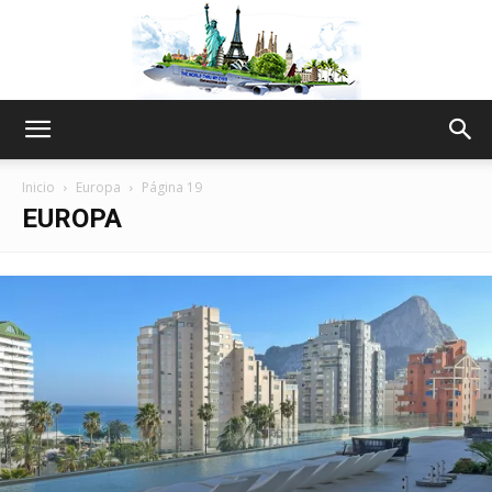
The
Inicio
Europa
Página 19
EUROPA
World
Thru
My