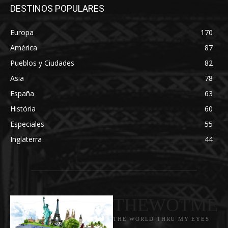
DESTINOS POPULARES
Europa
170
América
87
Pueblos y Ciudades
82
Asia
78
España
63
História
60
Especiales
55
Inglaterra
44
THEWOTME
THE WORLD THRU MY EYES