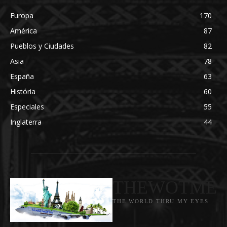
Europa
170
América
87
Pueblos y Ciudades
82
Asia
78
España
63
História
60
Especiales
55
Inglaterra
44
THEWOTME
THE WORLD THRU MY EYES