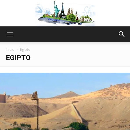
The
Inicio
Egipto
EGIPTO
World
Thru
My