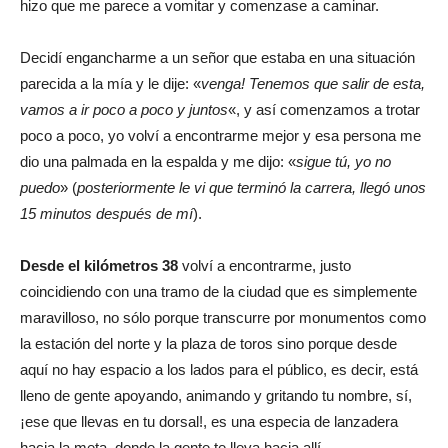
hizo que me parece a vomitar y comenzase a caminar.
Decidí engancharme a un señor que estaba en una situación
parecida a la mía y le dije: «
venga! Tenemos que salir de esta,
vamos a ir poco a poco y juntos
«, y así comenzamos a trotar
poco a poco, yo volví a encontrarme mejor y esa persona me
dio una palmada en la espalda y me dijo: «
sigue tú, yo no
puedo
» (
posteriormente le vi que terminó la carrera, llegó unos
15 minutos después de mí
).
Desde el kilómetros 38
volví a encontrarme, justo
coincidiendo con una tramo de la ciudad que es simplemente
maravilloso, no sólo porque transcurre por monumentos como
la estación del norte y la plaza de toros sino porque desde
aquí no hay espacio a los lados para el público, es decir, está
lleno de gente apoyando, animando y gritando tu nombre, sí,
¡ese que llevas en tu dorsal!, es una especia de lanzadera
hacia la meta, donde la gente te lleva hacia allí.