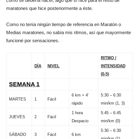
como se debería hacer, algo que sí hice para el resto de
maratones que hice posteriormente a éste.
Como no tenía ningún tiempo de referencia en Maratón o
Medias maratones, no sabía mis ritmos, así que mayormente
funcioné por sensaciones.
RITMO /
DÍA
NIVEL
INTENSIDAD
(0-5)
SEMANA 1
6 km + 4′
5:30 – 6:30
MARTES
1
Fácil
rápido
min/km (1, 3)
1 hora
5:45 – 6:45
JUEVES
2
Fácil
Despacio
min/km (0)
5:30 – 6:30
SÁBADO
3
Fácil
6 km
min/km (1)