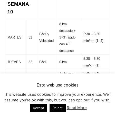
SEMANA
10
8 km
despacio +
Fácil y
5:30 – 6:30
MARTES
31
3×3′ rápido
Velocidad
min/km (1, 4)
con 45″
descanso
5:30 – 6:30
JUEVES
32
Fácil
6 km
min/km (1)
Trote muy
5:45 – 6:45
SÁBADO
33
Fácil
suave 5 km
min/km (0)
Esta web usa cookies
Larga
Medio
5:45 – 6:45
DOMINGO
34
This website uses cookies to improve your experience. We'll
Distancia
Maratón
min/km (4)
assume you're ok with this, but you can opt-out if you wish.
Read More
Accept
Reject
SEMANA