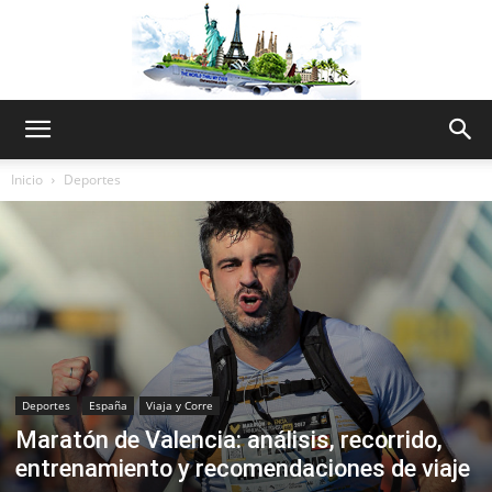
The
Inicio
Deportes
World
Thru
Deportes
España
Viaja y Corre
Maratón de Valencia: análisis, recorrido,
My
entrenamiento y recomendaciones de viaje