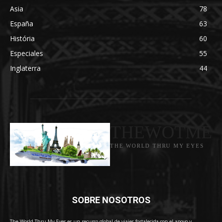
Asia
78
España
63
História
60
Especiales
55
Inglaterra
44
THEWOTME
THE WORLD THRU MY EYES
SOBRE NOSOTROS
The World Thru My Eyes es un recurso global de viajes fortalecida con el apoyo y