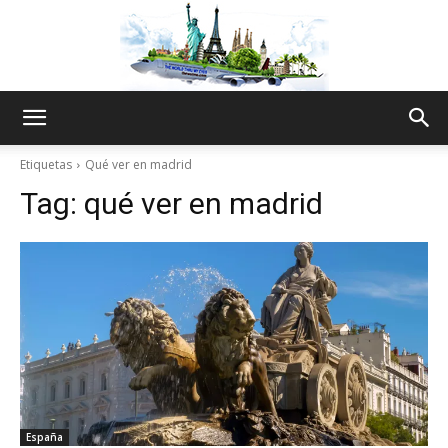
The
Etiquetas
Qué ver en madrid
Tag:
qué ver en madrid
World
Thru
My
España