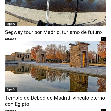
España
Segway tour por Madrid, turismo de futuro
alfonso
10
España
Templo de Debod de Madrid, vínculo eterno
con Egipto
alfonso
10