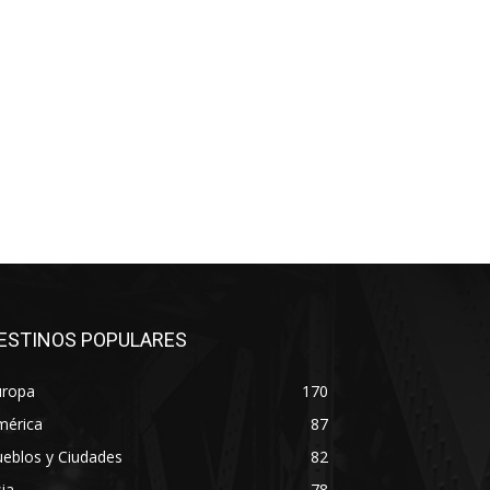
ESTINOS POPULARES
uropa
170
mérica
87
eblos y Ciudades
82
ia
78