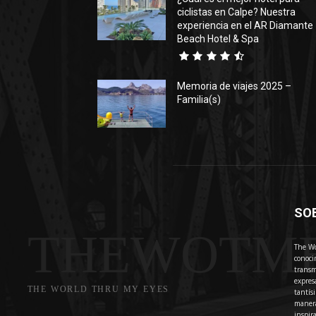
ciclistas en Calpe? Nuestra
experiencia en el AR Diamante
Beach Hotel & Spa
Memoria de viajes 2025 –
Familia(s)
SO
THEWOTM
The Wo
conoci
transm
expres
THE WORLD THRU MY EYES
tantís
manera
inspir