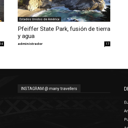
Estados Unidos de América
Pfeiffer State Park, fusión de tierra
y agua
administrador
14
17
D
INSTAGRAM @ many travellers
E
A
Pu
As