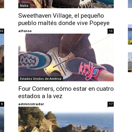
Thru
Malta
Sweethaven Village, el pequeño
pueblo maltés donde vive Popeye
alfonso
10
13
My
Estados Unidos de América
Eyes
Four Corners, cómo estar en cuatro
estados a la vez
administrador
9
17