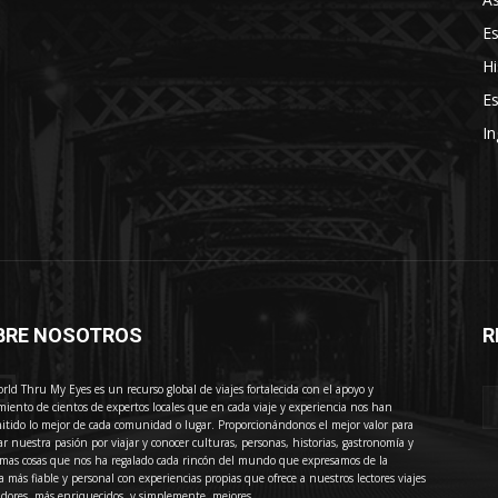
E
Hi
Es
In
BRE NOSOTROS
R
E
rld Thru My Eyes es un recurso global de viajes fortalecida con el apoyo y
miento de cientos de expertos locales que en cada viaje y experiencia nos han
itido lo mejor de cada comunidad o lugar. Proporcionándonos el mejor valor para
ar nuestra pasión por viajar y conocer culturas, personas, historias, gastronomía y
imas cosas que nos ha regalado cada rincón del mundo que expresamos de la
 más fiable y personal con experiencias propias que ofrece a nuestros lectores viajes
adores, más enriquecidos, y simplemente, mejores.