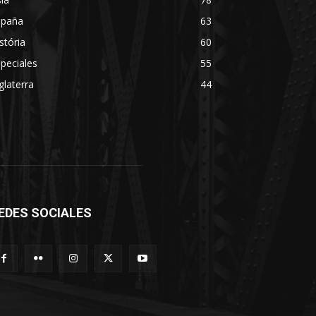
spaña
63
stória
60
peciales
55
glaterra
44
EDES SOCIALES