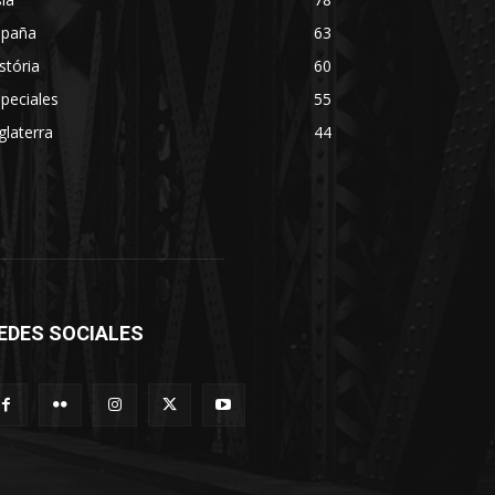
spaña
63
stória
60
peciales
55
glaterra
44
EDES SOCIALES