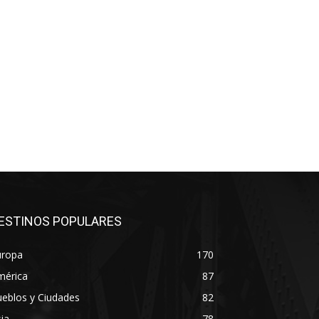
ESTINOS POPULARES
uropa
170
mérica
87
eblos y Ciudades
82
ia
78