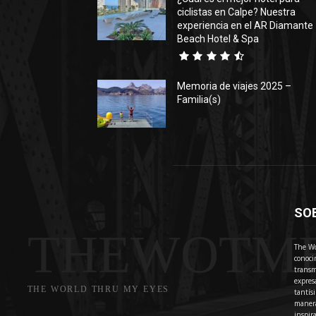
ciclistas en Calpe? Nuestra
experiencia en el AR Diamante
Beach Hotel & Spa
Memoria de viajes 2025 –
Familia(s)
SO
THEWOTM
The Wo
conoci
transm
expres
THE WORLD THRU MY EYES
tantís
manera
inspir