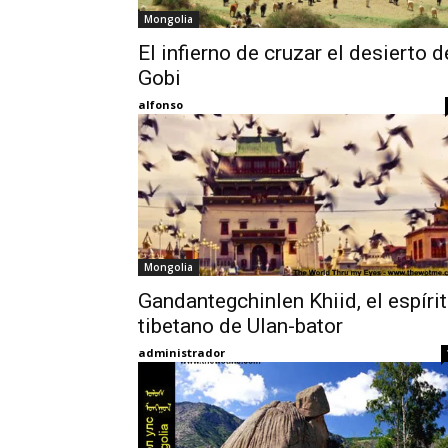
Mongolia
El infierno de cruzar el desierto d
Gobi
alfonso
Mongolia
Gandantegchinlen Khiid, el espíri
tibetano de Ulan-bator
administrador