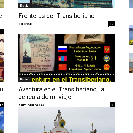
Thru
Rusia
e
Fronteras del Transiberiano
alfonso
10
3
My
Rusia
Eyes
tu
Aventura en el Transiberiano, la
película de mi viaje.
administrador
17
8