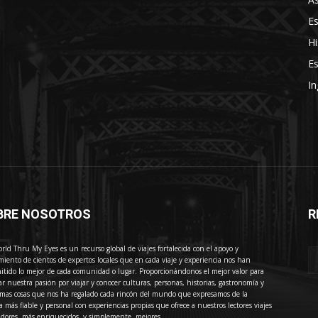
E
Hi
Es
In
BRE NOSOTROS
R
E
rld Thru My Eyes es un recurso global de viajes fortalecida con el apoyo y
miento de cientos de expertos locales que en cada viaje y experiencia nos han
itido lo mejor de cada comunidad o lugar. Proporcionándonos el mejor valor para
ar nuestra pasión por viajar y conocer culturas, personas, historias, gastronomía y
imas cosas que nos ha regalado cada rincón del mundo que expresamos de la
 más fiable y personal con experiencias propias que ofrece a nuestros lectores viajes
adores, más enriquecidos, y simplemente, mejores.