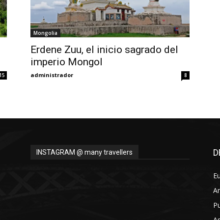
Mongolia
Erdene Zuu, el inicio sagrado del
imperio Mongol
administrador
15
8
D
INSTAGRAM @ many travellers
E
A
Pu
As