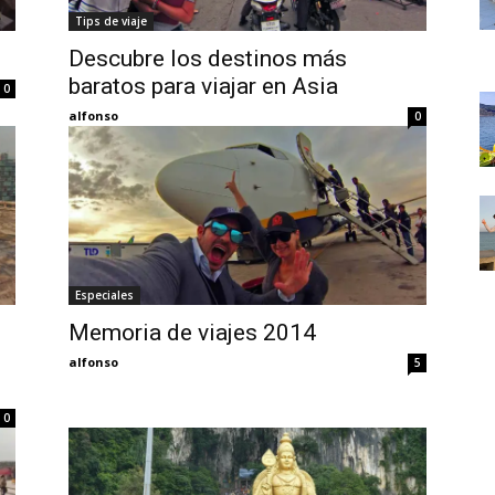
Thru
Tips de viaje
Descubre los destinos más
baratos para viajar en Asia
0
alfonso
0
My
Especiales
Eyes
Memoria de viajes 2014
alfonso
5
0