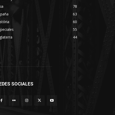
ia
78
spaña
63
stória
60
peciales
55
glaterra
44
EDES SOCIALES