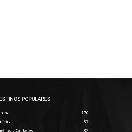
ESTINOS POPULARES
uropa
170
mérica
87
eblos y Ciudades
82