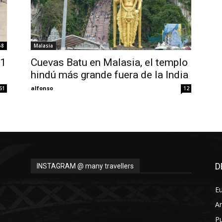
58
Malasia
21
Cuevas Batu en Malasia, el templo
hindú más grande fuera de la India
alfonso
61
12
D
INSTAGRAM @ many travellers
E
A
Pu