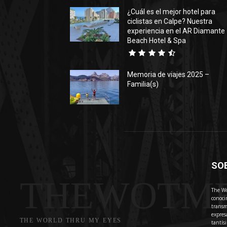
¿Cuál es el mejor hotel para
ciclistas en Calpe? Nuestra
experiencia en el AR Diamante
Beach Hotel & Spa
Memoria de viajes 2025 –
Familia(s)
SO
THEWOTM
The Wo
conoci
transm
expres
THE WORLD THRU MY EYES
tantís