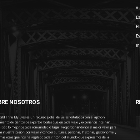
As
E
Hi
Es
In
BRE NOSOTROS
R
E
rld Thru My Eyes es un recurso global de viajes fortalecida con el apoyo y
miento de cientos de expertos locales que en cada viaje y experiencia nos han
itido lo mejor de cada comunidad o lugar. Proporcionándonos el mejor valor para
ar nuestra pasión por viajar y conocer culturas, personas, historias, gastronomía y
imas cosas que nos ha regalado cada rincón del mundo que expresamos de la