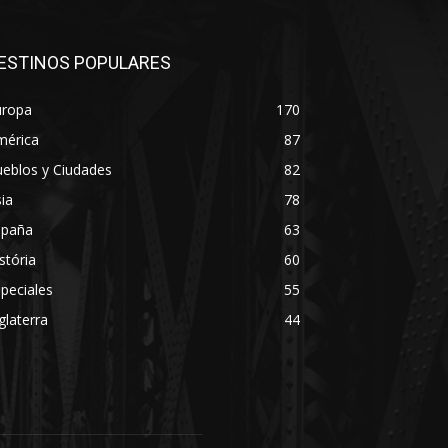
ESTINOS POPULARES
uropa
170
mérica
87
eblos y Ciudades
82
ia
78
spaña
63
stória
60
peciales
55
glaterra
44