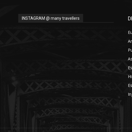
D
INSTAGRAM @ many travellers
E
A
Pu
As
E
Hi
Es
In