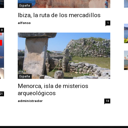
Thru
España
O
Ibiza, la ruta de los mercadillos
alfonso
1
0
My
España
Eyes
Menorca, isla de misterios
arqueológicos
21
administrador
18