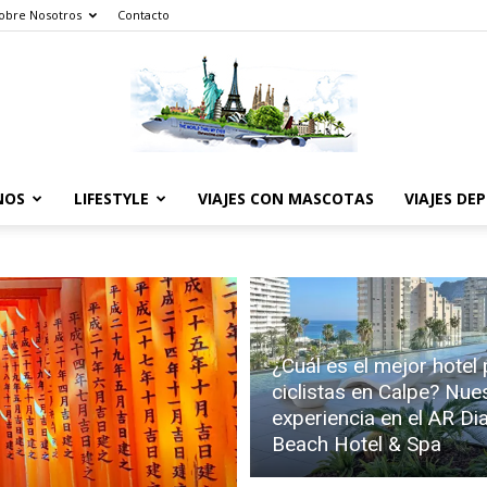
obre Nosotros
Contacto
NOS
LIFESTYLE
VIAJES CON MASCOTAS
VIAJES DE
The
¿Cuál es el mejor hotel
World
ciclistas en Calpe? Nue
experiencia en el AR D
Beach Hotel & Spa