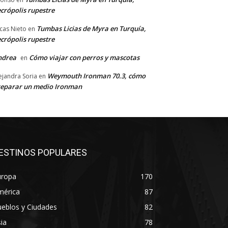
crópolis rupestre
Tumbas Licias de Myra en Turquía,
cas Nieto
en
crópolis rupestre
ndrea
Cómo viajar con perros y mascotas
en
Weymouth Ironman 70.3, cómo
ejandra Soria
en
eparar un medio Ironman
ESTINOS POPULARES
uropa
170
mérica
87
eblos y Ciudades
82
ia
78