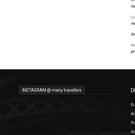
ne
Lu
ne
A
Al
pr
D
INSTAGRAM @ many travellers
E
A
Pu
As