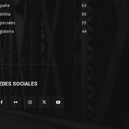
spaña
63
stória
60
peciales
55
glaterra
44
EDES SOCIALES