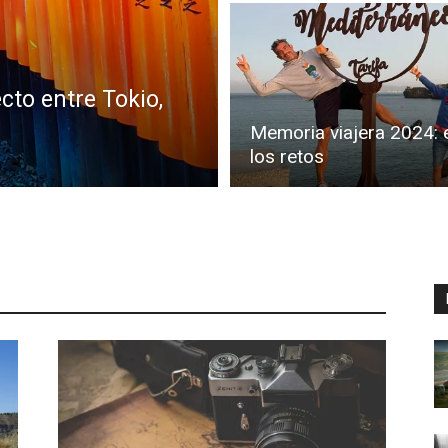
Thru
cto entre Tokio,
Memoria viajera 2024: 
My
los retos
Eyes