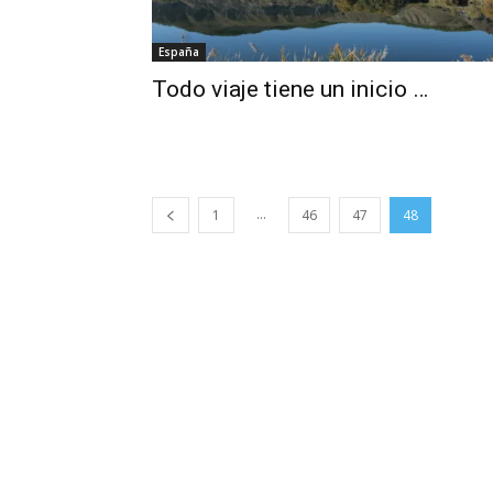
España
Todo viaje tiene un inicio …
...
1
46
47
48