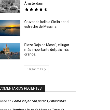
Ámsterdam
Cruzar de Italia a Sicilia por el
estrecho de Messina
Plaza Roja de Moscú, el lugar
más importante del país más
grande.
Cargar más
COMENTARIOS RECIENTES
Cómo viajar con perros y mascotas
fonso
en
Tumbas Licias de Myra en Turquía,
fonso
en