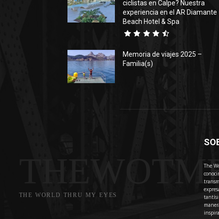
ciclistas en Calpe? Nuestra
experiencia en el AR Diamante
Beach Hotel & Spa
Memoria de viajes 2025 –
Familia(s)
SO
THEWOTM
The Wo
conoci
transm
expres
THE WORLD THRU MY EYES
tantís
manera
inspir