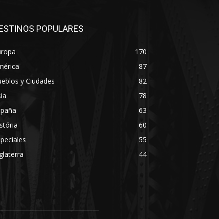
ESTINOS POPULARES
uropa
170
mérica
87
eblos y Ciudades
82
ia
78
spaña
63
stória
60
peciales
55
glaterra
44