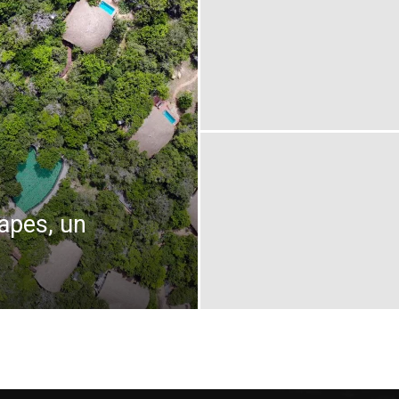
Thru
My
apes, un
Eyes