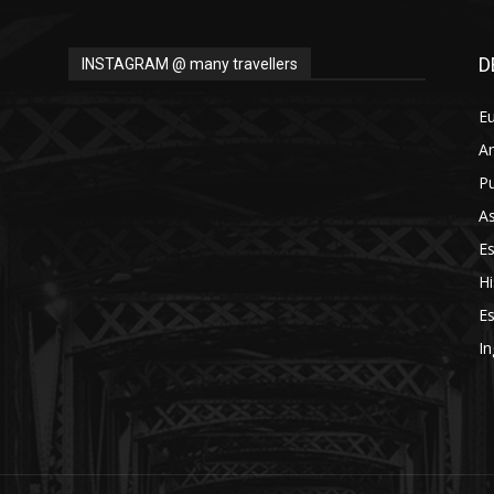
D
INSTAGRAM @ many travellers
E
A
Pu
As
E
Hi
Es
In