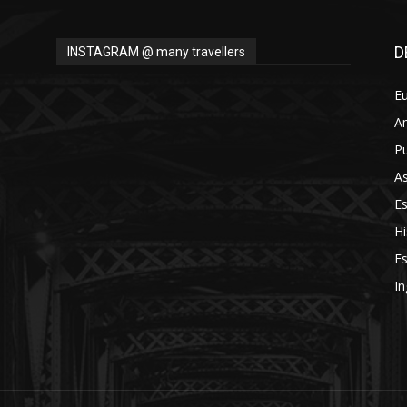
Thru
D
INSTAGRAM @ many travellers
E
A
My
Pu
As
E
Hi
Eyes
Es
In