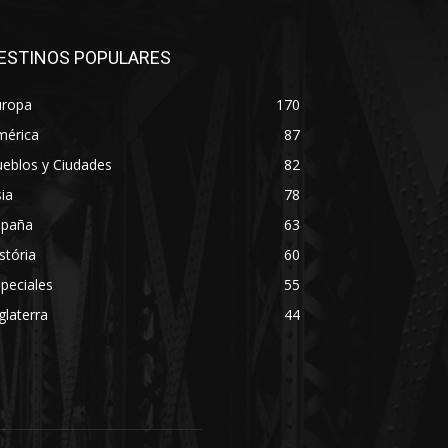
ESTINOS POPULARES
uropa
170
mérica
87
eblos y Ciudades
82
ia
78
spaña
63
stória
60
peciales
55
glaterra
44