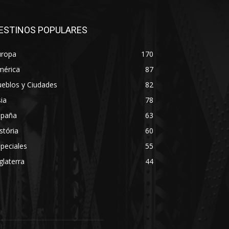
ESTINOS POPULARES
uropa
170
mérica
87
eblos y Ciudades
82
ia
78
spaña
63
stória
60
peciales
55
glaterra
44