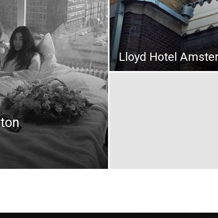
Thru
Lloyd Hotel Amst
My
lton
Eyes