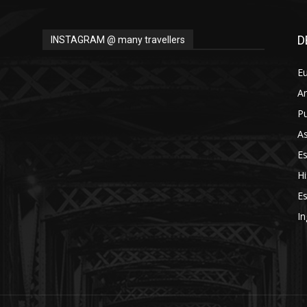
D
INSTAGRAM @ many travellers
E
A
Pu
As
E
Hi
Es
In