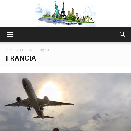
The
Inicio
Francia
Página 3
FRANCIA
World
Thru
My