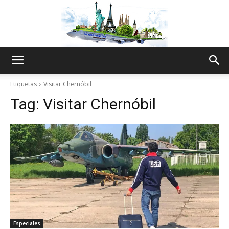
The
Etiquetas
Visitar Chernóbil
Tag:
Visitar Chernóbil
World
Thru
My
Especiales