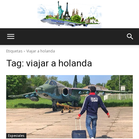
The
Etiquetas
Viajar a holanda
Tag:
viajar a holanda
World
Thru
My
Especiales