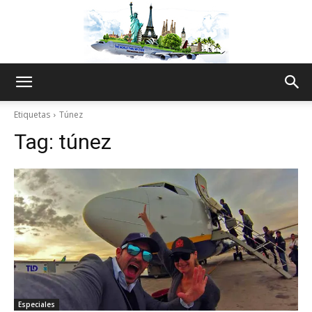
The
Etiquetas
Túnez
Tag:
túnez
World
Thru
My
Especiales