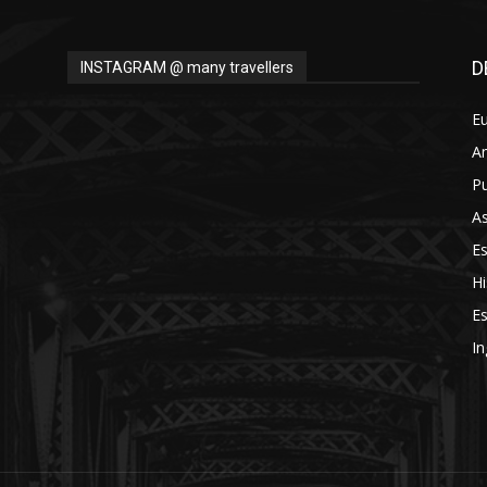
D
INSTAGRAM @ many travellers
E
A
Pu
As
E
Hi
Es
In