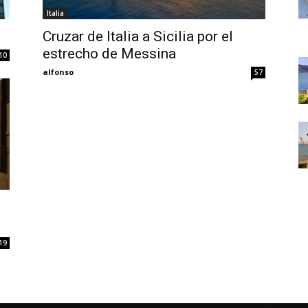
Thru
Italia
Cruzar de Italia a Sicilia por el
estrecho de Messina
10
alfonso
57
My
Eyes
19