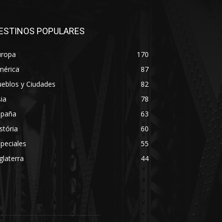
ESTINOS POPULARES
uropa
170
mérica
87
eblos y Ciudades
82
ia
78
spaña
63
stória
60
peciales
55
glaterra
44