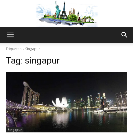
The
Etiquetas
Singapur
Tag:
singapur
World
Thru
My
Singapur