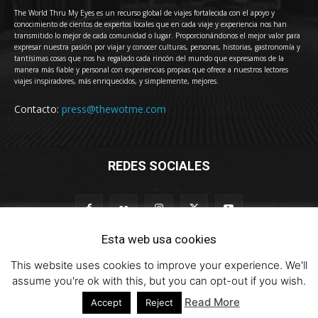
The World Thru My Eyes es un recurso global de viajes fortalecida con el apoyo y
conocimiento de cientos de expertos locales que en cada viaje y experiencia nos han
transmitido lo mejor de cada comunidad o lugar. Proporcionándonos el mejor valor para
expresar nuestra pasión por viajar y conocer culturas, personas, historias, gastronomía y
tantísimas cosas que nos ha regalado cada rincón del mundo que expresamos de la
manera más fiable y personal con experiencias propias que ofrece a nuestros lectores
viajes inspiradores, más enriquecidos, y simplemente, mejores.
Contacto:
press@thewotme.com
REDES SOCIALES
Esta web usa cookies
This website uses cookies to improve your experience. We'll
© 2011-2023 The World Thru My Eyes - Travel Magazine (Versión 4.0)
assume you're ok with this, but you can opt-out if you wish.
Read More
Accept
Reject
HOME
thewotme@TV
Sobre Nosotros
Contacto