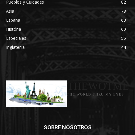
Pueblos y Ciudades
82
Asia
78
España
63
História
60
Especiales
55
Inglaterra
44
THEWOTME
THE WORLD THRU MY EYES
SOBRE NOSOTROS