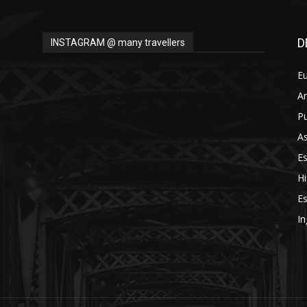
D
INSTAGRAM @ many travellers
E
A
Pu
As
E
Hi
Es
In