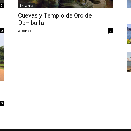
Thru
39
Sri Lanka
Cuevas y Templo de Oro de
Dambulla
alfonso
0
0
My
Eyes
0