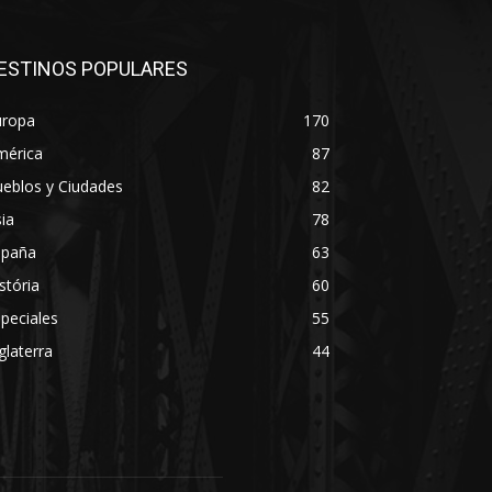
ESTINOS POPULARES
uropa
170
mérica
87
eblos y Ciudades
82
ia
78
spaña
63
stória
60
peciales
55
glaterra
44