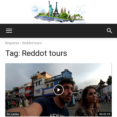
The
Etiquetas
Reddot tours
Tag:
Reddot tours
World
Thru
My
Sri Lanka
00:03:39