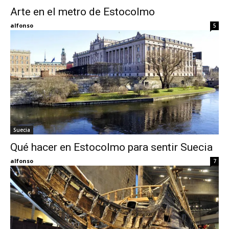
Arte en el metro de Estocolmo
Eyes
alfonso
5
Suecia
Qué hacer en Estocolmo para sentir Suecia
alfonso
7