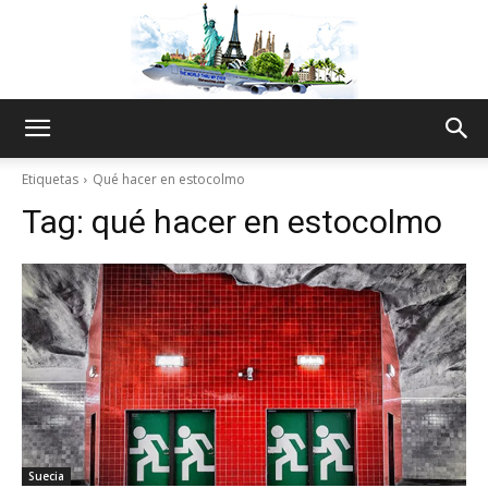
The
Etiquetas
Qué hacer en estocolmo
Tag:
qué hacer en estocolmo
World
Thru
My
Suecia