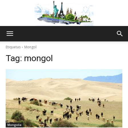
The
Etiquetas
Mongol
Tag:
mongol
World
Thru
My
Mongolia