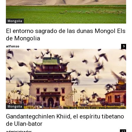
Mongolia
El entorno sagrado de las dunas Mongol Els
de Mongolia
alfonso
9
Mongolia
Gandantegchinlen Khiid, el espíritu tibetano
de Ulan-bator
administrador
17