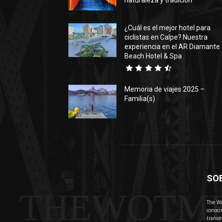
naturaleza y tradición
¿Cuál es el mejor hotel para
ciclistas en Calpe? Nuestra
experiencia en el AR Diamante
Beach Hotel & Spa
Memoria de viajes 2025 –
Familia(s)
SO
THEWOTM
The Wo
conoci
transm