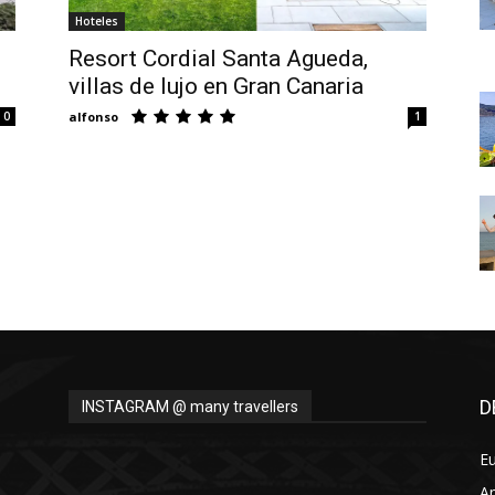
Thru
Hoteles
Resort Cordial Santa Agueda,
villas de lujo en Gran Canaria
0
alfonso
1
My
Eyes
D
INSTAGRAM @ many travellers
E
A