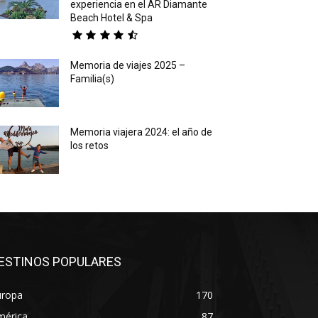
experiencia en el AR Diamante
Beach Hotel & Spa
Memoria de viajes 2025 –
Familia(s)
Memoria viajera 2024: el año de
los retos
ESTINOS POPULARES
uropa
170
mérica
87