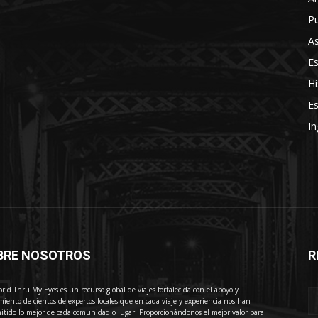
Pu
As
E
Hi
Es
In
BRE NOSOTROS
R
E
rld Thru My Eyes es un recurso global de viajes fortalecida con el apoyo y
miento de cientos de expertos locales que en cada viaje y experiencia nos han
itido lo mejor de cada comunidad o lugar. Proporcionándonos el mejor valor para