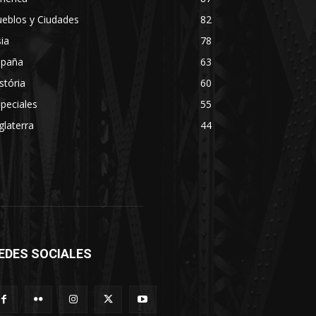
eblos y Ciudades
82
ia
78
spaña
63
stória
60
peciales
55
glaterra
44
EDES SOCIALES