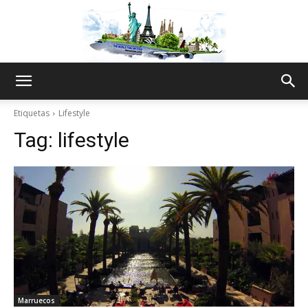
The
Etiquetas
Lifestyle
Tag:
lifestyle
World
Thru
My
Marruecos