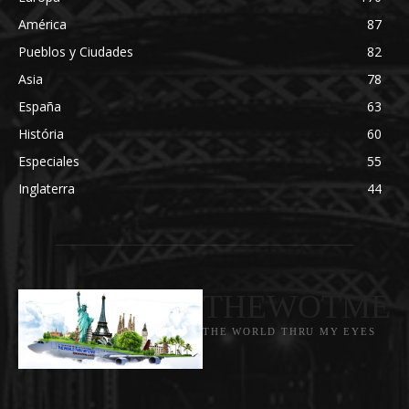
América
87
Pueblos y Ciudades
82
Asia
78
España
63
História
60
Especiales
55
Inglaterra
44
THEWOTME
THE WORLD THRU MY EYES