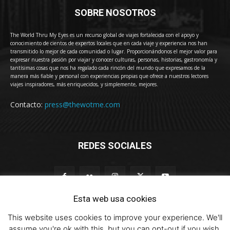
SOBRE NOSOTROS
The World Thru My Eyes es un recurso global de viajes fortalecida con el apoyo y
conocimiento de cientos de expertos locales que en cada viaje y experiencia nos han
transmitido lo mejor de cada comunidad o lugar. Proporcionándonos el mejor valor para
expresar nuestra pasión por viajar y conocer culturas, personas, historias, gastronomía y
tantísimas cosas que nos ha regalado cada rincón del mundo que expresamos de la
manera más fiable y personal con experiencias propias que ofrece a nuestros lectores
viajes inspiradores, más enriquecidos, y simplemente, mejores.
Contacto:
press@thewotme.com
REDES SOCIALES
Esta web usa cookies
This website uses cookies to improve your experience. We'll
© 2011-2023 The World Thru My Eyes - Travel Magazine (Versión 4.0)
assume you're ok with this, but you can opt-out if you wish.