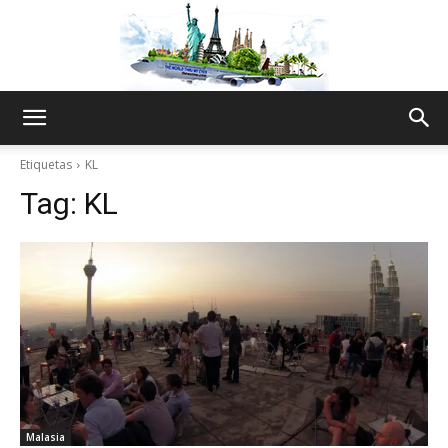
The
Etiquetas
KL
Tag:
KL
World
Thru
My
Malasia