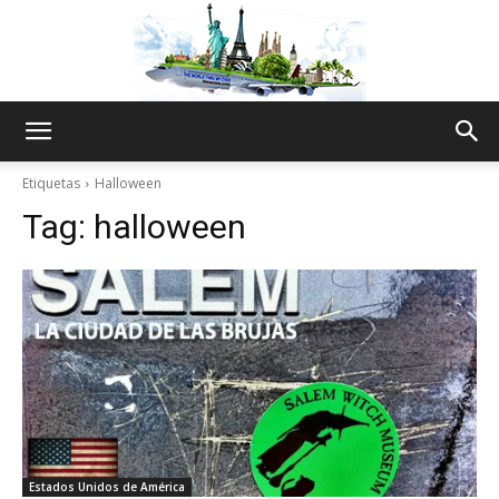
The
Etiquetas
Halloween
Tag:
halloween
World
Thru
My
Estados Unidos de América