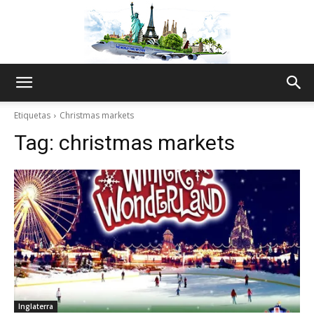
The
Etiquetas
Christmas markets
Tag:
christmas markets
World
Thru
My
Inglaterra