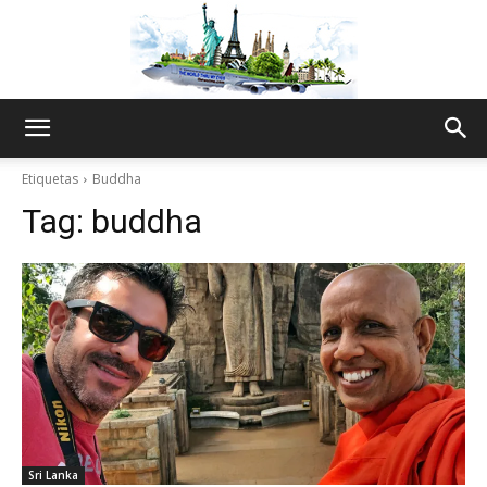
The
Etiquetas
Buddha
Tag:
buddha
World
Thru
My
Sri Lanka