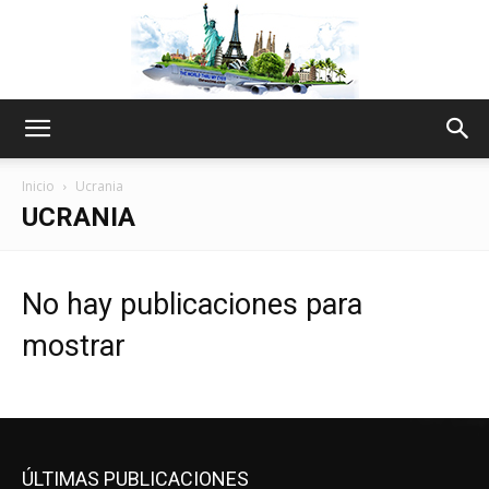
The
Inicio
Ucrania
UCRANIA
World
No hay publicaciones para
mostrar
Thru
My
ÚLTIMAS PUBLICACIONES