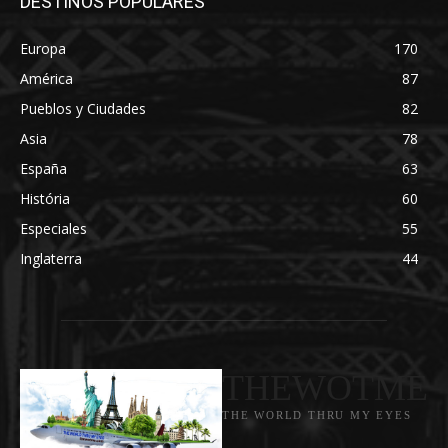
DESTINOS POPULARES
Europa
170
América
87
Pueblos y Ciudades
82
Asia
78
España
63
História
60
Especiales
55
Inglaterra
44
THEWOTME
THE WORLD THRU MY EYES