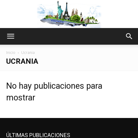
The
Inicio
Ucrania
UCRANIA
World
No hay publicaciones para
mostrar
Thru
My
ÚLTIMAS PUBLICACIONES