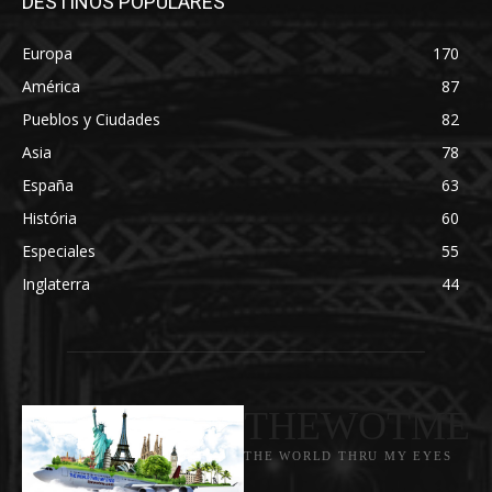
DESTINOS POPULARES
Europa
170
América
87
Pueblos y Ciudades
82
Asia
78
España
63
História
60
Especiales
55
Inglaterra
44
THEWOTME
THE WORLD THRU MY EYES