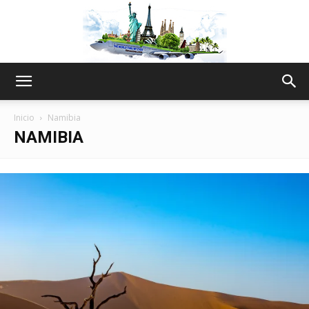
The
Inicio
Namibia
NAMIBIA
World
Thru
My