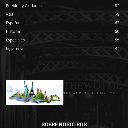
Pueblos y Ciudades
82
Asia
78
España
63
História
60
Especiales
55
Inglaterra
44
THEWOTME
THE WORLD THRU MY EYES
SOBRE NOSOTROS