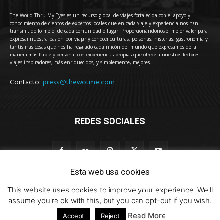
The World Thru My Eyes es un recurso global de viajes fortalecida con el apoyo y
conocimiento de cientos de expertos locales que en cada viaje y experiencia nos han
transmitido lo mejor de cada comunidad o lugar. Proporcionándonos el mejor valor para
expresar nuestra pasión por viajar y conocer culturas, personas, historias, gastronomía y
tantísimas cosas que nos ha regalado cada rincón del mundo que expresamos de la
manera más fiable y personal con experiencias propias que ofrece a nuestros lectores
viajes inspiradores, más enriquecidos, y simplemente, mejores.
Contacto:
press@thewotme.com
REDES SOCIALES
Esta web usa cookies
This website uses cookies to improve your experience. We'll
© 2011-2023 The World Thru My Eyes - Travel Magazine (Versión 4.0)
assume you're ok with this, but you can opt-out if you wish.
Read More
Accept
Reject
HOME
thewotme@TV
Sobre Nosotros
Contacto