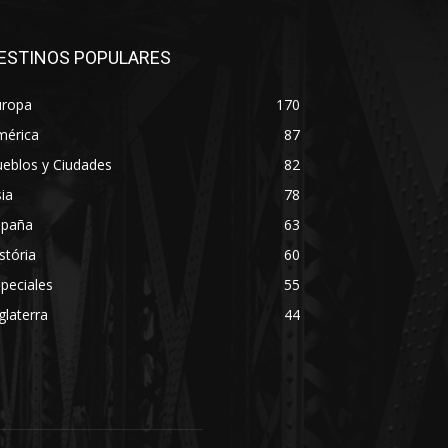
ESTINOS POPULARES
uropa
170
mérica
87
eblos y Ciudades
82
ia
78
spaña
63
stória
60
peciales
55
glaterra
44