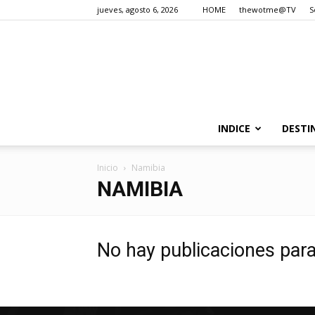
jueves, agosto 6, 2026
HOME
thewotme@TV
S
INDICE
DESTI
Inicio
Namibia
NAMIBIA
No hay publicaciones par