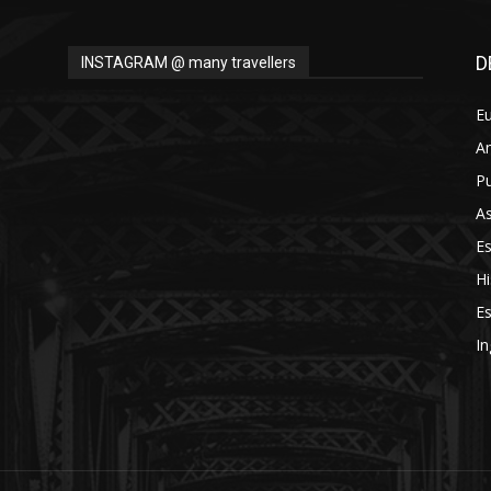
Thru
D
INSTAGRAM @ many travellers
E
A
My
Pu
As
E
Hi
Eyes
Es
In