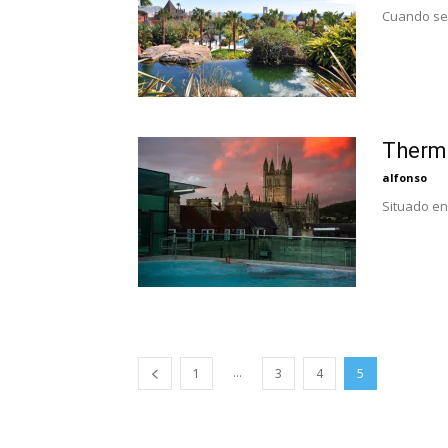
Cuando se t
Therm
alfonso
Situado en
...
1
3
4
5