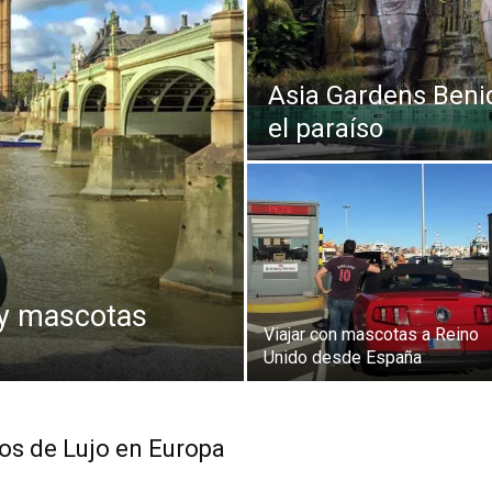
Thru
Asia Gardens Beni
el paraíso
My
Eyes
 y mascotas
Viajar con mascotas a Reino
Unido desde España
os de Lujo en Europa