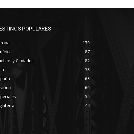
ESTINOS POPULARES
uropa
170
mérica
87
eblos y Ciudades
82
ia
78
spaña
63
stória
60
peciales
55
glaterra
44