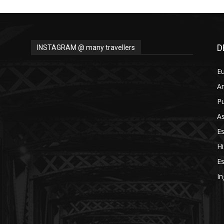
D
INSTAGRAM @ many travellers
E
A
Pu
As
E
Hi
Es
In