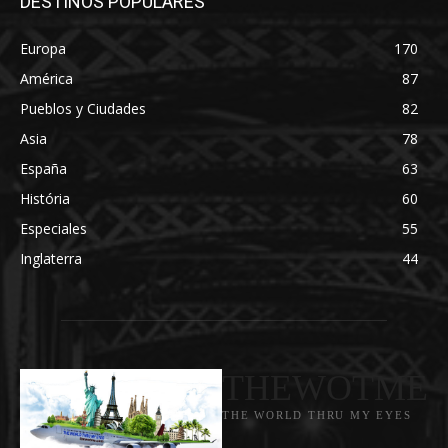
DESTINOS POPULARES
Europa
170
América
87
Pueblos y Ciudades
82
Asia
78
España
63
História
60
Especiales
55
Inglaterra
44
THEWOTME
THE WORLD THRU MY EYES