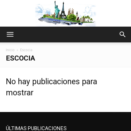
The
Inicio
Escocia
ESCOCIA
World
No hay publicaciones para
mostrar
Thru
My
ÚLTIMAS PUBLICACIONES