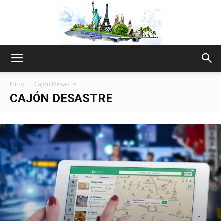
The
Inicio
Cajón Desastre
CAJÓN DESASTRE
World
Thru
My